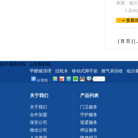
来源：临沂
1.应
+ 查看
[ 首 页 ]
[
临沂感统训练
山东制砂机
甲醛罐清理
旧枕木
移动式脚手架
燃气表回收
临沂
分享到：
关于我们
产品列表
关于我们
门卫服务
合作加盟
守护服务
保安公司
巡逻服务
物业公司
押运服务
人力资源
随身护卫