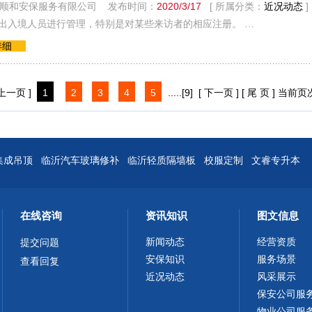
顺和安保服务有限公司 发布时间：
2020/3/17
[ 所属分类：
近况动态
]
对出入境人员进行管理，特别是对某些来访者的相应注册。 …
详细
 上一页 ]
1
2
3
4
5
.....
[9]
[ 下一页 ]
[ 尾 页 ]
当前页
集成吊顶
临沂汽车玻璃修补
临沂轻质隔墙板
校服定制
文睿专升本
在线咨询
资讯知识
图文信息
新闻动态
经营资质
提交问题
安保知识
服务场景
查看回复
近况动态
风采展示
保安公司服
物业公司服