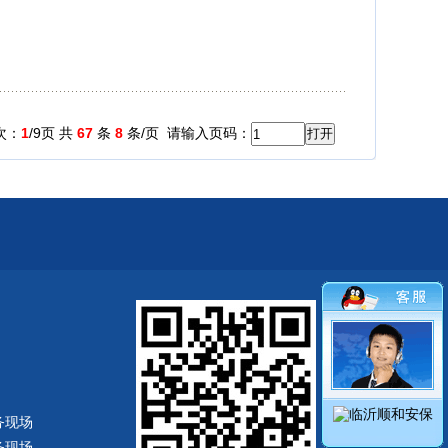
次：
1
/9页 共
67
条
8
条/页
请输入页码：
务现场
务现场