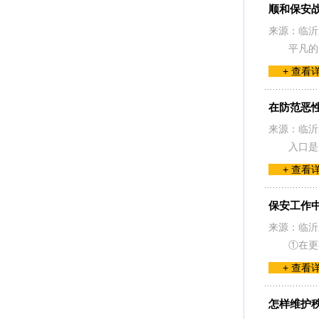
顺和保安
来源：临沂
平凡的
+ 查看
在防范恶
来源：临沂
入口是
+ 查看
保安工作
来源：临沂
①在更
+ 查看
怎样维护