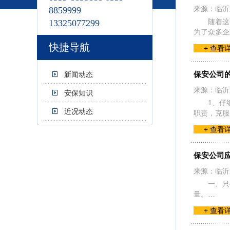
来源：临沂
8859999
随着这
13325077299
为了众多企
快捷导航
+ 查看
保安公司
新闻动态
来源：临沂
安保知识
1、仔
近况动态
职责，克服
+ 查看
保安公司
来源：临沂
一、只
量。…
+ 查看